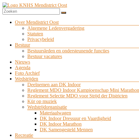
Ga
naar
de
Mendistrict
inhoud
Menu
Over Mendistrict Oost
Oost
Algemene Ledenvergadering
Statuten
Privacybeleid
Bestuur
Bestuursleden en ondersteunende functies
Bestuur vacatures
Nieuws
Agenda
Foto Archief
Wedstrijden
Deelnemen aan DK Indoor
Reglement MDO Indoor Kampioenschap Mini Maratho
Reglement Selectie MDO voor Strijd der Districten
Kür op muziek
Wedstrijdorganisatie
Materiaalwagen
DK Indoor Dressuur en Vaardigheid
DK Indoor Marathon
DK Samengesteld Mennen
Recreatie