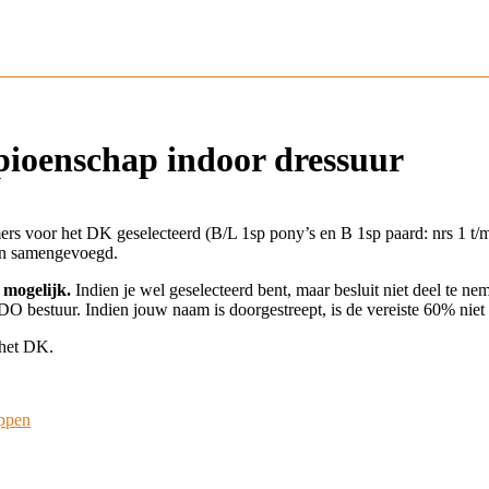
mpioenschap indoor dressuur
ers voor het DK geselecteerd (B/L 1sp pony’s en B 1sp paard: nrs 1 t/
en samengevoegd.
 mogelijk.
Indien je wel geselecteerd bent, maar besluit niet deel te n
 bestuur. Indien jouw naam is doorgestreept, is de vereiste 60% niet
 het DK.
appen