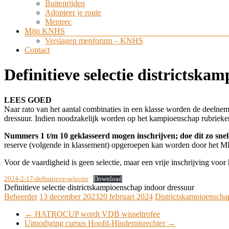
Buitenrijden
Adopteer je route
Mentrec
Mijn KNHS
Verslagen menforum – KNHS
Contact
Definitieve selectie districtska
LEES GOED
Naar rato van het aantal combinaties in een klasse worden de deelnem
dressuur. Indien noodzakelijk worden op het kampioenschap rubriek
Nummers 1 t/m 10 geklasseerd mogen inschrijven; doe dit zo snel
reserve (volgende in klassement) opgeroepen kan worden door het MDO
Voor de vaardigheid is geen selectie, maar een vrije inschrijving voor
2024-2-17-definitieve-selectie
Download
Definitieve selectie districtskampioenschap indoor dressuur
Beheerder
13 december 2023
20 februari 2024
Districtskampioensch
←
HATROCUP wordt VDB wisseltrofee
Uitnodiging cursus Hoofd-Hindernisrechter
→